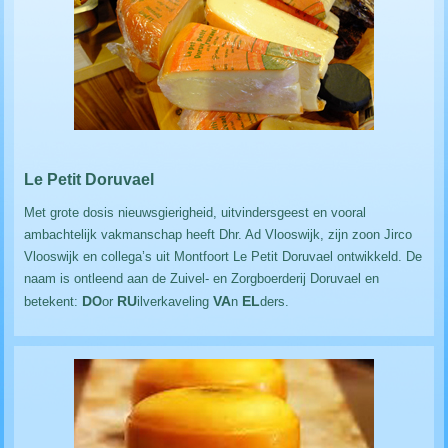
Le Petit Doruvael
Met grote dosis nieuwsgierigheid, uitvindersgeest en vooral
ambachtelijk vakmanschap heeft Dhr. Ad Vlooswijk, zijn zoon Jirco
Vlooswijk en collega’s uit Montfoort Le Petit Doruvael ontwikkeld. De
naam is ontleend aan de Zuivel- en Zorgboerderij Doruvael en
D
RU
VA
EL
betekent:
O
or
ilverkaveling
n
ders.