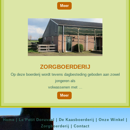
Meer
ZORGBOERDERIJ
Op deze boerderij wordt tevens dagbesteding geboden aan zowel
jongeren als
volwassenen met …
Meer
Home
|
Le Petit Doruvael
|
De Kaasboerderij
|
Onze Winkel
|
Zorgboerderij
|
Contact